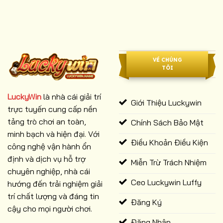
VỀ CHÚNG
TÔI
LuckyWin
là nhà cái giải trí
Giới Thiệu Luckywin
trực tuyến cung cấp nền
tảng trò chơi an toàn,
Chính Sách Bảo Mật
minh bạch và hiện đại. Với
Điều Khoản Điều Kiện
công nghệ vận hành ổn
định và dịch vụ hỗ trợ
Miễn Trừ Trách Nhiệm
chuyên nghiệp, nhà cái
Ceo Luckywin Luffy
hướng đến trải nghiệm giải
trí chất lượng và đáng tin
Đăng Ký
cậy cho mọi người chơi.
Đăng Nhập