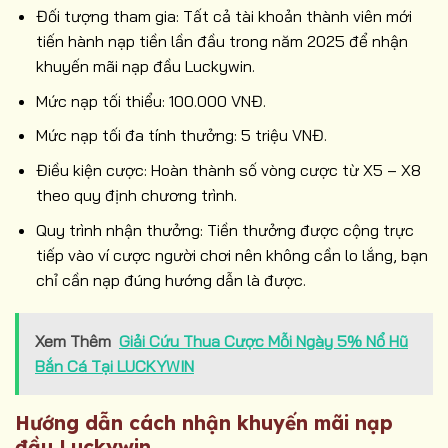
Đối tượng tham gia: Tất cả tài khoản thành viên mới
tiến hành nạp tiền lần đầu trong năm 2025 để nhận
khuyến mãi nạp đầu Luckywin.
Mức nạp tối thiểu: 100.000 VNĐ.
Mức nạp tối đa tính thưởng: 5 triệu VNĐ.
Điều kiện cược: Hoàn thành số vòng cược từ X5 – X8
theo quy định chương trình.
Quy trình nhận thưởng: Tiền thưởng được cộng trực
tiếp vào ví cược người chơi nên không cần lo lắng, bạn
chỉ cần nạp đúng hướng dẫn là được.
Xem Thêm
Giải Cứu Thua Cược Mỗi Ngày 5% Nổ Hũ
Bắn Cá Tại LUCKYWIN
Hướng dẫn cách nhận khuyến mãi nạp
đầu Luckywin