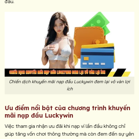
đầu.
Chiến dịch khuyến mãi nạp đầu Luckywin đem lại vô vàn lợi
ích
Ưu điểm nổi bật của chương trình khuyến
mãi nạp đầu Luckywin
Việc tham gia nhận ưu đãi khi nạp ví lần đầu không chỉ
giúp tăng vốn chơi thông thường mà còn đem đến sự yên