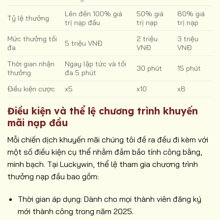
Lên đến 100% giá
50% giá
80% giá
Tỷ lệ thưởng
trị nạp đầu
trị nạp
trị nạp
Mức thưởng tối
2 triệu
3 triệu
5 triệu VNĐ
đa
VNĐ
VNĐ
Thời gian nhận
Ngay lập tức và tối
30 phút
15 phút
thưởng
đa 5 phút
Điều kiện cược
x5
x10
x8
Điều kiện và thể lệ chương trình khuyến
mãi nạp đầu
Mỗi chiến dịch khuyến mãi chúng tôi đề ra đều đi kèm với
một số điều kiện cụ thể nhằm đảm bảo tính công bằng,
minh bạch. Tại Luckywin, thể lệ tham gia chương trình
thưởng nạp đầu bao gồm:
Thời gian áp dụng: Dành cho mọi thành viên đăng ký
mới thành công trong năm 2025.