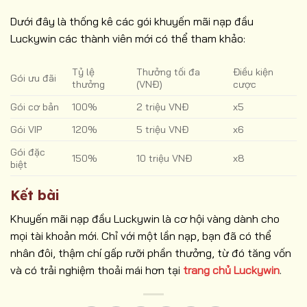
Dưới đây là thống kê các gói khuyến mãi nạp đầu
Luckywin các thành viên mới có thể tham khảo:
Tỷ lệ
Thưởng tối đa
Điều kiện
Gói ưu đãi
thưởng
(VNĐ)
cược
Gói cơ bản
100%
2 triệu VNĐ
x5
Gói VIP
120%
5 triệu VNĐ
x6
Gói đặc
150%
10 triệu VNĐ
x8
biệt
Kết bài
Khuyến mãi nạp đầu Luckywin là cơ hội vàng dành cho
mọi tài khoản mới. Chỉ với một lần nạp, bạn đã có thể
nhân đôi, thậm chí gấp rưỡi phần thưởng, từ đó tăng vốn
và có trải nghiệm thoải mái hơn tại
trang chủ Luckywin
.