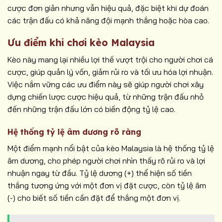
cược đơn giản nhưng vẫn hiệu quả, đặc biệt khi dự đoán
các trận đấu có khả năng đội mạnh thắng hoặc hòa cao.
Ưu điểm khi chơi kèo Malaysia
Kèo này mang lại nhiều lợi thế vượt trội cho người chơi cá
cược, giúp quản lý vốn, giảm rủi ro và tối ưu hóa lợi nhuận.
Việc nắm vững các ưu điểm này sẽ giúp người chơi xây
dựng chiến lược cược hiệu quả, từ những trận đấu nhỏ
đến những trận đấu lớn có biến động tỷ lệ cao.
Hệ thống tỷ lệ âm dương rõ ràng
Một điểm mạnh nổi bật của kèo Malaysia là hệ thống tỷ lệ
âm dương, cho phép người chơi nhìn thấy rõ rủi ro và lợi
nhuận ngay từ đầu. Tỷ lệ dương (+) thể hiện số tiền
thắng tương ứng với một đơn vị đặt cược, còn tỷ lệ âm
(-) cho biết số tiền cần đặt để thắng một đơn vị.