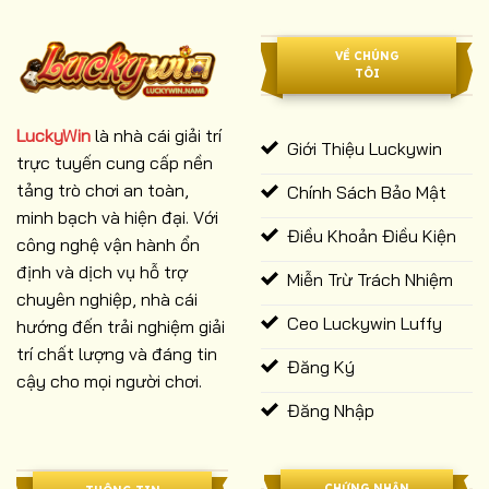
VỀ CHÚNG
TÔI
LuckyWin
là nhà cái giải trí
Giới Thiệu Luckywin
trực tuyến cung cấp nền
tảng trò chơi an toàn,
Chính Sách Bảo Mật
minh bạch và hiện đại. Với
Điều Khoản Điều Kiện
công nghệ vận hành ổn
định và dịch vụ hỗ trợ
Miễn Trừ Trách Nhiệm
chuyên nghiệp, nhà cái
Ceo Luckywin Luffy
hướng đến trải nghiệm giải
trí chất lượng và đáng tin
Đăng Ký
cậy cho mọi người chơi.
Đăng Nhập
CHỨNG NHẬN