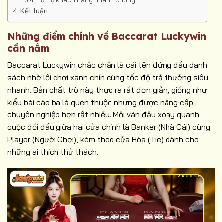
Hỗ trợ khách hàng nhanh chóng
Kết luận
Những điểm chính về Baccarat Luckywin
cần nắm
Baccarat Luckywin chắc chắn là cái tên đứng đầu danh
sách nhờ lối chơi xanh chín cùng tốc độ trả thưởng siêu
nhanh. Bản chất trò này thực ra rất đơn giản, giống như
kiểu bài cào ba lá quen thuộc nhưng được nâng cấp
chuyên nghiệp hơn rất nhiều. Mỗi ván đấu xoay quanh
cuộc đối đầu giữa hai cửa chính là Banker (Nhà Cái) cùng
Player (Người Chơi), kèm theo cửa Hòa (Tie) dành cho
những ai thích thử thách.