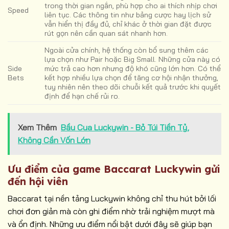
trong thời gian ngắn, phù hợp cho ai thích nhịp chơi
Speed
liên tục. Các thông tin như bảng cược hay lịch sử
vẫn hiển thị đầy đủ, chỉ khác ở thời gian đặt được
rút gọn nên cần quan sát nhanh hơn.
Ngoài cửa chính, hệ thống còn bổ sung thêm các
lựa chọn như Pair hoặc Big Small. Những cửa này có
Side
mức trả cao hơn nhưng độ khó cũng lớn hơn. Có thể
Bets
kết hợp nhiều lựa chọn để tăng cơ hội nhận thưởng,
tuy nhiên nên theo dõi chuỗi kết quả trước khi quyết
định để hạn chế rủi ro.
Xem Thêm
Bầu Cua Luckywin - Bỏ Túi Tiền Tỷ,
Không Cần Vốn Lớn
Ưu điểm của game Baccarat Luckywin gửi
đến hội viên
Baccarat tại nền tảng Luckywin không chỉ thu hút bởi lối
chơi đơn giản mà còn ghi điểm nhờ trải nghiệm mượt mà
và ổn định. Những ưu điểm nổi bật dưới đây sẽ giúp bạn