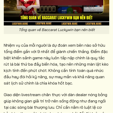
Tổng quan về Baccarat Luckywin bạn nên biết
Nhiệm vụ của mỗi người là dự đoán xem bên nào sở hữu
tổng điểm gần với 9 nhất để giành chiến thắng. Điểm đặc
biệt khiến sảnh game này luôn tấp nập chính là quy tắc
rút lá bài thứ ba đầy biến hóa, tạo nên những màn lật kèo
kịch tính đến phút chót. Không cần tính toán quá nhức
đầu hay đòi hỏi kỹ năng, sự may mắn và khả năng quan
sát lịch sử chính là chìa khóa hốt bạc.
Giao diện livestream chân thực với dàn dealer nóng bỏng
giúp không gian giải trí trở nên sống động như đang ngồi
tại các sòng bài thượng lưu. Chỉ cần nắm rõ luật lệ cơ