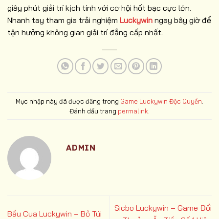
giây phút giải trí kịch tính với cơ hội hốt bạc cực lớn.
Nhanh tay tham gia trải nghiệm
Luckywin
ngay bây giờ để
tận hưởng không gian giải trí đẳng cấp nhất.
Mục nhập này đã được đăng trong
Game Luckywin Độc Quyền
.
Đánh dấu trang
permalink
.
ADMIN
Sicbo Luckywin – Game Đổi
Bầu Cua Luckywin – Bỏ Túi