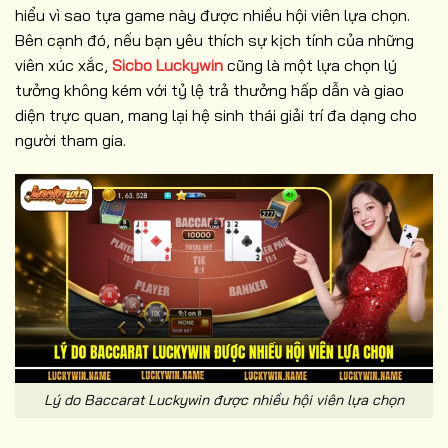
hiểu vì sao tựa game này được nhiều hội viên lựa chọn.
Bên cạnh đó, nếu bạn yêu thích sự kịch tính của những
viên xúc xắc,
Sicbo Luckywin
cũng là một lựa chọn lý
tưởng không kém với tỷ lệ trả thưởng hấp dẫn và giao
diện trực quan, mang lại hệ sinh thái giải trí đa dạng cho
người tham gia.
Lý do Baccarat Luckywin được nhiều hội viên lựa chọn